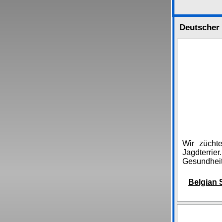
Deutscher 
Wir zücht
Jagdterrie
Gesundheit
Belgian 