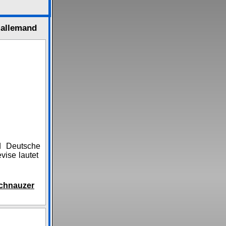
e allemand
d Deutsche
vise lautet
Schnauzer